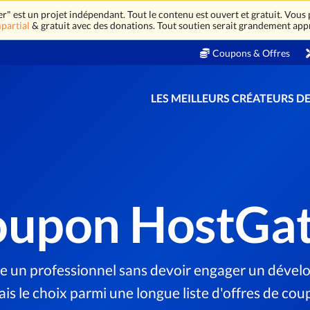
 est un projet indépendant. Tout le contenu est ouvert et gratuit. Vous
partial
& gratuit avec des donations. Tout soutien serait grandement app
Coupons & Offres
LES MEILLEURS CRÉATEURS DE
upon HostGa
e un professionnel sans devoir engager un dévelo
is le choix parmi une longue liste d'offres de cou