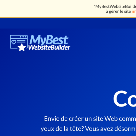
"MyBestWebsiteBuilder"
à gérer le site
im
Co
Envie de créer un site Web comm
yeux de la tête? Vous avez désorma