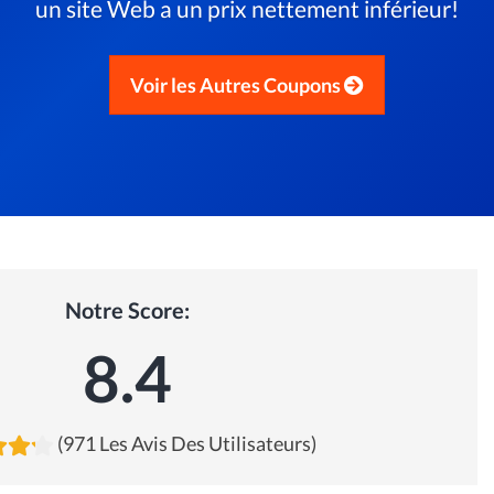
un site Web a un prix nettement inférieur!
Voir les Autres Coupons
Notre Score:
8.4
(971 Les Avis Des Utilisateurs)