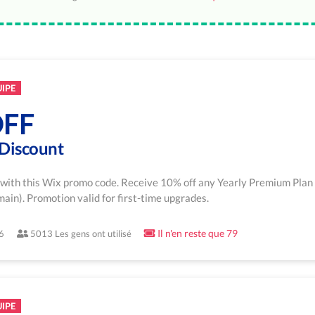
UIPE
OFF
Discount
e with this Wix promo code. Receive 10% off any Yearly Premium Plan
n). Promotion valid for first-time upgrades.
Il n'en reste que 79
6
5013 Les gens ont utilisé
UIPE