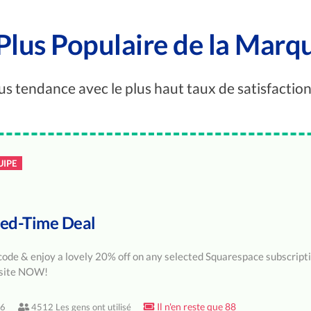
a Plus Populaire de la Marq
plus tendance avec le plus haut taux de satisfaction
UIPE
ted-Time Deal
code & enjoy a lovely 20% off on any selected Squarespace subscript
bsite NOW!
Il n'en reste que 88
26
4512 Les gens ont utilisé