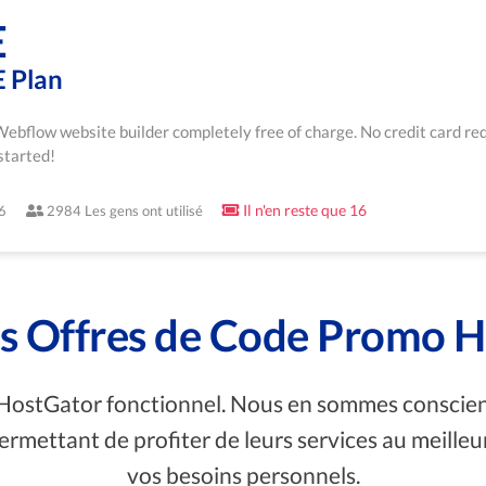
E
 Plan
 Webflow website builder completely free of charge. No credit card req
started!
Il n'en reste que 16
6
2984 Les gens ont utilisé
es Offres de Code Promo 
 HostGator fonctionnel. Nous en sommes conscients
mettant de profiter de leurs services au meilleur p
vos besoins personnels.