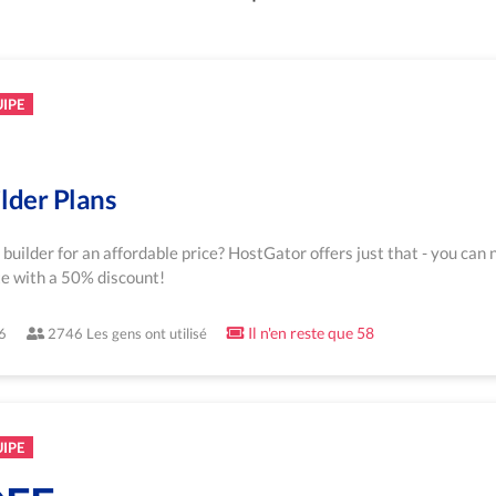
UIPE
lder Plans
 builder for an affordable price? HostGator offers just that - you can
te with a 50% discount!
Il n'en reste que 58
6
2746 Les gens ont utilisé
UIPE