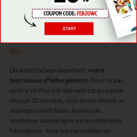
affecter négativement votre temps de
disponibilité, il existe d'autres qui sont
rapides et ne présentent pas ce genre de
problèmes, on peut citer à titre d'exemple:
Wix.
Un autre facteur important:
votre
fournisseur d'hébergement.
Pour ne pas
avoir à vérifier si le site web est en panne
chaque 10 minutes, vous devez choisir un
hébergeur web fiable.
Il existe de
nombreux avis en ligne sur les différents
hébergeurs - lisez-les, rassemblez un