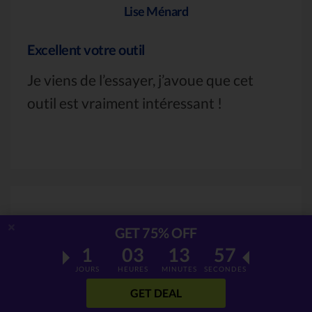
Lise Ménard
Excellent votre outil
Je viens de l’essayer, j’avoue que cet
outil est vraiment intéressant !
GET 75% OFF
1
03
13
56
JOURS
HEURES
MINUTES
SECONDES
Emilie Lucy
GET DEAL