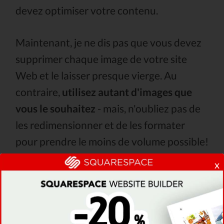
devez optimiser votre contenu.
Maintenant, je ne dis pas que vous devez
supprimer chaque image de votre site
Web et le laisser presque vierge. Au
contraire,
utilisez autant d'images que
vous le souhaitez
- mais, n'oubliez pas de
les redimensionner et de les formater
pour prendre le moins de volume possible!
Le temps de chargement de votre site
x
peut également être influencé par le
créateur de site Web que vous choisissez
d'utiliser pour créer le site Web. Même si
certains créateurs peuvent vraiment