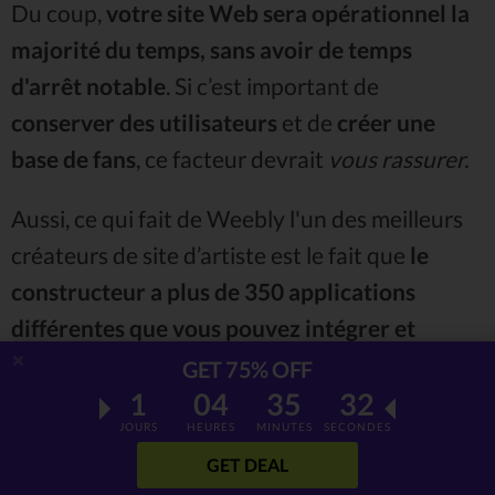
Du coup,
votre site Web sera opérationnel la
majorité du temps, sans avoir de temps
d'arrêt notable
. Si c’est important de
conserver des utilisateurs
et de
créer une
base de fans
, ce facteur devrait
vous rassurer.
Aussi, ce qui fait de Weebly l'un des meilleurs
créateurs de site d’artiste est le fait que
le
constructeur a plus de 350 applications
différentes que vous pouvez intégrer et
utiliser avec l'outil de création de site
.
Quels
GET 75% OFF
que soient vos besoins, vous trouverez
1
04
35
30
JOURS
HEURES
MINUTES
SECONDES
certainement des fonctionnalités qui y sont
GET DEAL
adaptées.