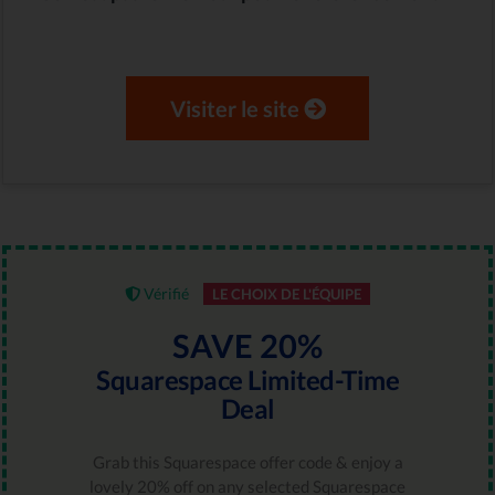
Visiter le site
Vérifié
LE CHOIX DE L'ÉQUIPE
SAVE 20%
Squarespace Limited-Time
Deal
Grab this Squarespace offer code & enjoy a
lovely 20% off on any selected Squarespace