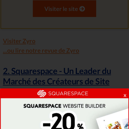
Visiter le site
Visiter Zyro
...ou lire notre revue de Zyro
2. Squarespace - Un Leader du
Marché des Créateurs de Site
x
Classé #2 sur 9 Créateurs de Sites