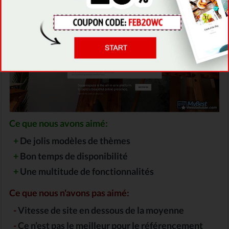
Ce que nous avons aimé:
+
De jolis modèles de thèmes
+
Bon temps de disponibilité
+
Une multitude de fonctionnalités
Ce que nous n'avons pas aimé:
-
Vitesse de site en dessous de la moyenne
-
Ce n’est pas le meilleur pour le référencement