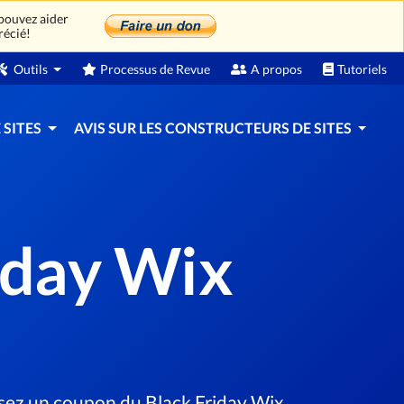
 pouvez aider
récié!
Outils
Processus de Revue
A propos
Tutoriels
 SITES
AVIS SUR LES CONSTRUCTEURS DE SITES
riday Wix
lisez un coupon du Black Friday Wix