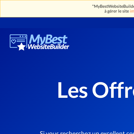
"MyBestWebsiteBuilder"
à gérer le site
im
Les Offr
Si vous recherchez un excellent co