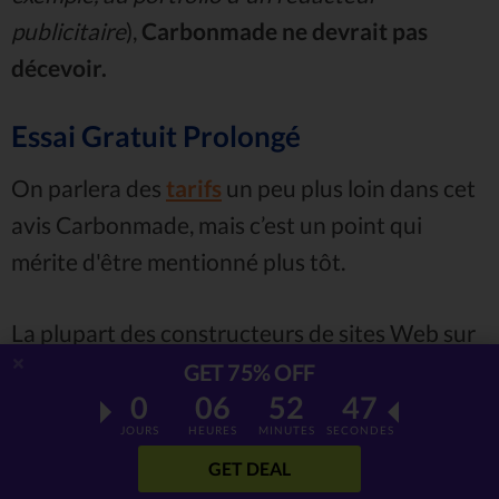
publicitaire
),
Carbonmade ne devrait pas
décevoir.
Essai Gratuit Prolongé
On parlera des
tarifs
un peu plus loin dans cet
avis Carbonmade, mais c’est un point qui
mérite d'être mentionné plus tôt.
La plupart des constructeurs de sites Web sur
le marché proposent
un essai dont vous
GET 75% OFF
0
06
52
46
pouvez profiter
- c'est devenu un type de
JOURS
HEURES
MINUTES
SECONDES
norme de l'industrie. Ces essais sont en place
GET DEAL
pour vous aider à décider si cet outil spécifique