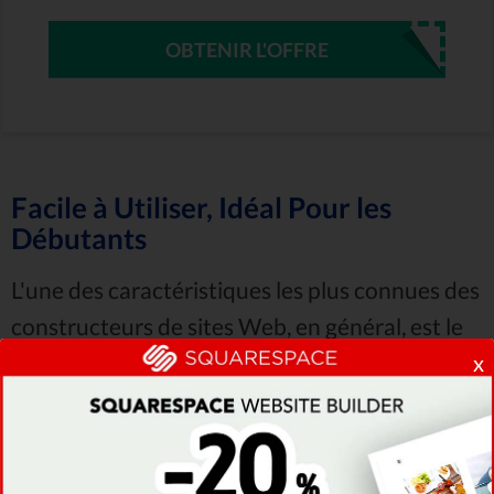
OBTENIR L'OFFRE
Facile à Utiliser, Idéal Pour les
Débutants
L'une des caractéristiques les plus connues des
constructeurs de sites Web, en général, est le
fait que ces logiciels permettent à
tout le
x
monde de créer un site Web, en quelques
minutes.