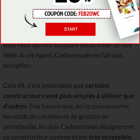
En d'autres termes, les constructeurs de sites
Web ont pris quelque chose qui était exclusif
aux
développeurs
, l'ont simplifié dans une
mesure impressionnante et l'ont présenté à
tous ceux qui ont toujours voulu créer un site
Web. À cet égard, Carbonmade ne fait pas
exception.
Cela dit, il est indéniable que
certains
constructeurs sont plus simples à utiliser que
d'autres
. Il se trouve que, en ce qui concerne
les outils de création et de gestion de
portefeuille, les avis Carbonmade désigneront
ce constructeur comme étant
très accessible
.